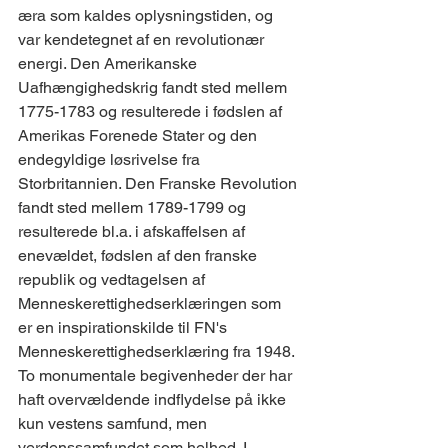
æra som kaldes oplysningstiden, og 
var kendetegnet af en revolutionær 
energi. Den Amerikanske 
Uafhængighedskrig fandt sted mellem 
1775-1783 og resulterede i fødslen af 
Amerikas Forenede Stater og den 
endegyldige løsrivelse fra 
Storbritannien. Den Franske Revolution 
fandt sted mellem 1789-1799 og 
resulterede bl.a. i afskaffelsen af 
enevældet, fødslen af den franske 
republik og vedtagelsen af 
Menneskerettighedserklæringen som 
er en inspirationskilde til FN's 
Menneskerettighedserklæring fra 1948. 
To monumentale begivenheder der har 
haft overvældende indflydelse på ikke 
kun vestens samfund, men 
verdenssamfundet som helhed. I 