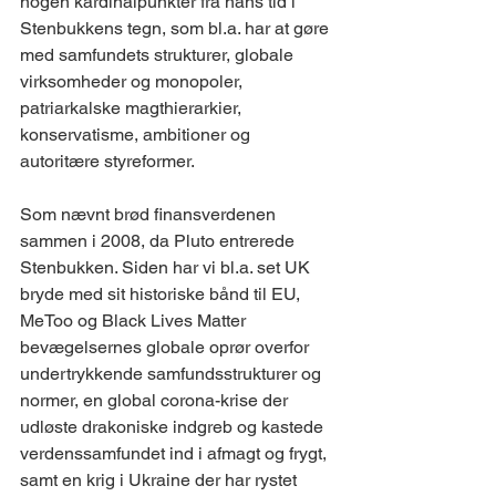
nogen kardinalpunkter fra hans tid i 
Stenbukkens tegn, som bl.a. har at gøre 
med samfundets strukturer, globale 
virksomheder og monopoler, 
patriarkalske magthierarkier, 
konservatisme, ambitioner og 
autoritære styreformer.
Som nævnt brød finansverdenen 
sammen i 2008, da Pluto entrerede 
Stenbukken. Siden har vi bl.a. set UK 
bryde med sit historiske bånd til EU, 
MeToo og Black Lives Matter 
bevægelsernes globale oprør overfor 
undertrykkende samfundsstrukturer og 
normer, en global corona-krise der 
udløste drakoniske indgreb og kastede 
verdenssamfundet ind i afmagt og frygt, 
samt en krig i Ukraine der har rystet 