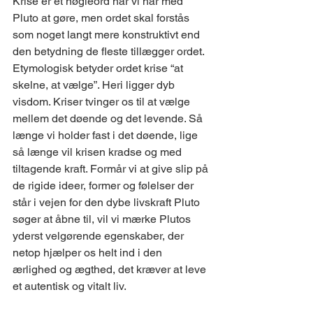
Krise er et nøgleord når vi har med 
Pluto at gøre, men ordet skal forstås 
som noget langt mere konstruktivt end 
den betydning de fleste tillægger ordet. 
Etymologisk betyder ordet krise “at 
skelne, at vælge”. Heri ligger dyb 
visdom. Kriser tvinger os til at vælge 
mellem det døende og det levende. Så 
længe vi holder fast i det døende, lige 
så længe vil krisen kradse og med 
tiltagende kraft. Formår vi at give slip på 
de rigide ideer, former og følelser der 
står i vejen for den dybe livskraft Pluto 
søger at åbne til, vil vi mærke Plutos 
yderst velgørende egenskaber, der 
netop hjælper os helt ind i den 
ærlighed og ægthed, det kræver at leve 
et autentisk og vitalt liv. 