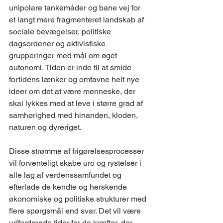
unipolare tankemåder og bane vej for 
et langt mere fragmenteret landskab af 
sociale bevægelser, politiske 
dagsordener og aktivistiske 
grupperinger med mål om øget 
autonomi. Tiden er inde til at smide 
fortidens lænker og omfavne helt nye 
ideer om det at være menneske, der 
skal lykkes med at leve i større grad af 
samhørighed med hinanden, kloden, 
naturen og dyreriget. 
Disse strømme af frigørelsesprocesser 
vil forventeligt skabe uro og rystelser i 
alle lag af verdenssamfundet og 
efterlade de kendte og herskende 
økonomiske og politiske strukturer med 
flere spørgsmål end svar. Det vil være 
udfordrende tider for de kræfter, der 