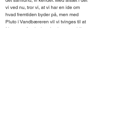
det samfund, vi kender. Med afsæt i det 
vi ved nu, tror vi, at vi har en ide om 
hvad fremtiden byder på, men med 
Pluto i Vandbæreren vil vi tvinges til at 
frigøre os fra det kendte, konstant blive 
overrasket og til tider rystet i vores 
grundvold. Etiske dilemmaer og 
eksistentielle spørgsmål om 
menneskets forhold til f.eks. AI og 
robotteknologi vil tvinge helt nye 
juridiske 